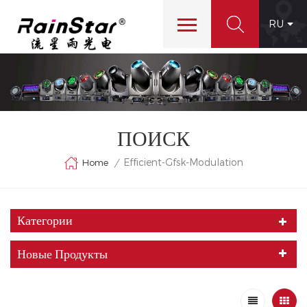
RU
ПОИСК
Efficient-Gfsk-Modulation
Home
/
Категории
Новые Продукты