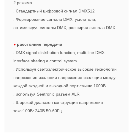
2 режима
.
Стандартный цифровой сигнал DMX512
.
Формирование сигнала DMX, усилители,
оптимизируя сигналы DMX, расширяя сигнала DMX
●
расстояние передачи
.
DMX signal distribution function, multi-line DMX
interface sharing a control system
.
Используя светоэлектрическое высокие технологии
напряжение изоляции напряжение изоляции между
каждой входной и выходной порт свыше 1000В
.
используя Seetronic разъем XLR
.
Широкий диапазон конструкции напряжения
тока:100В~240В 50-60Гц