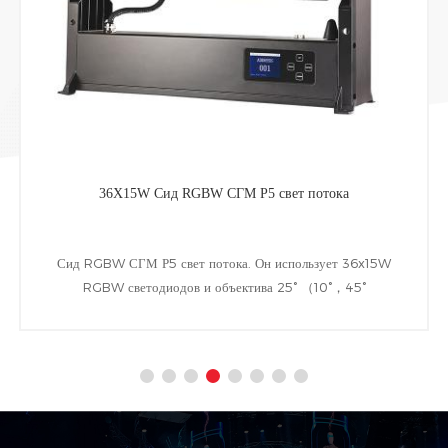
36X15W Сид RGBW СГМ Р5 свет потока
Сид RGBW СГМ Р5 свет потока. Он использует 36x15W
RGBW светодиодов и объектива 25° （10°，45°
опционально）. Кроме того, в том числе классу IP65 в
алюминиевом корпусе и следующим Вт-управление
DMX&амп;РДМ&амп;управление DMX протоколов.