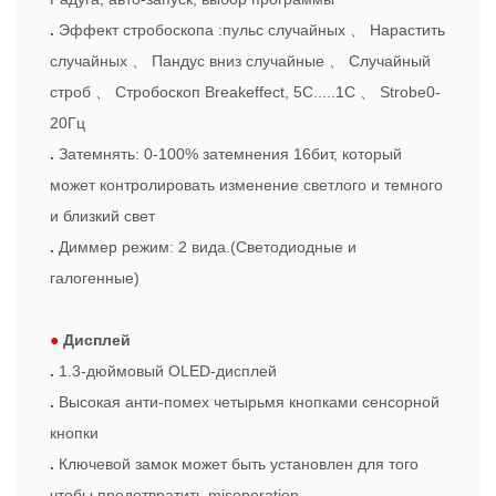
.
Эффект стробоскопа :пульс случайных
、
Нарастить
случайных
、
Пандус вниз случайные
、
Случайный
строб
、
Стробоскоп Breakeffect, 5С.....1С
、
Strobe0-
20Гц
.
Затемнять: 0-100% затемнения 16бит, который
может контролировать изменение светлого и темного
и близкий свет
.
Диммер режим: 2 вида.(Светодиодные и
галогенные)
●
Дисплей
.
1.3-дюймовый OLED-дисплей
.
Высокая анти-помех четырьмя кнопками сенсорной
кнопки
.
Ключевой замок может быть установлен для того
чтобы предотвратить misoperation