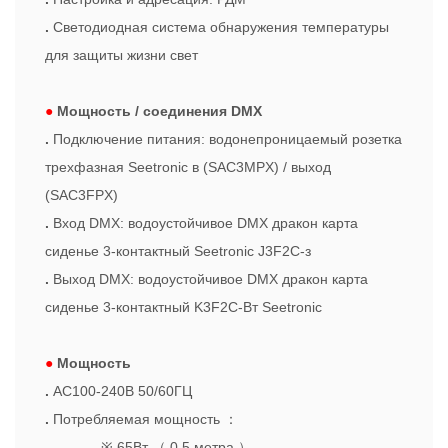
.
Светодиодная система обнаружения температуры
для защиты жизни свет
●
Мощность / соединения DMX
.
Подключение питания: водонепроницаемый розетка
трехфазная Seetronic в (SAC3MPX) / выход
(SAC3FPX)
.
Вход DMX: водоустойчивое DMX дракон карта
сиденье 3-контактный Seetronic J3F2C-з
.
Выход DMX: водоустойчивое DMX дракон карта
сиденье 3-контактный K3F2C-Вт Seetronic
●
Мощность
.
АС100-240В 50/60ГЦ
.
Потребляемая мощность
：
※ 65Вт
（
0,5 метра
）