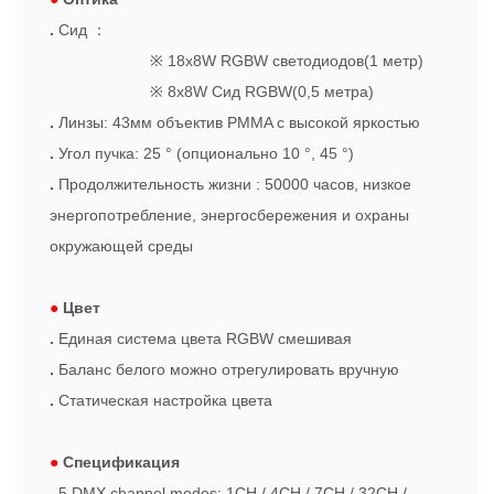
.
Сид
：
※
18x8W RGBW светодиодов(1 метр)
※
8x8W Сид RGBW(0,5 метра)
.
Линзы: 43мм объектив PMMA с высокой яркостью
.
Угол пучка: 25 ° (опционально 10 °, 45 °)
.
Продолжительность жизни : 50000 часов, низкое
энергопотребление, энергосбережения и охраны
окружающей среды
●
Цвет
.
Единая система цвета RGBW смешивая
.
Баланс белого можно отрегулировать вручную
.
Статическая настройка цвета
●
Спецификация
.
5 DMX channel modes: 1CH / 4CH / 7CH / 32CH /