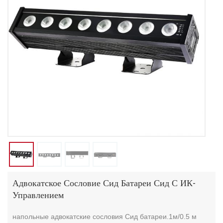
Адвокатское Сословие Сид Батареи Сид С ИК-
Управлением
напольные адвокатские сословия Сид батареи.1м/0.5 м