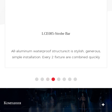
LCE085-Strobe Bar
All-aluminum waterproof structure,It is stylish, generous,
simple installation. Every 2 fixture are combined quickly
at horizontal Vertical directions by a installing accessory
named quick invert bolt. 180pcs 2W cool white and
warm white LEDs and 120pcs 0.5W RGBW LEDs are used
as the light source
Компания