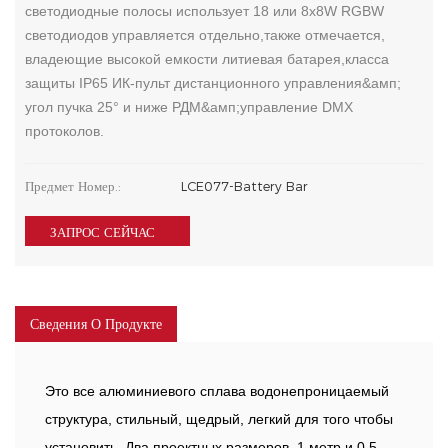
светодиодные полосы использует 18 или 8x8W RGBW
светодиодов управляется отдельно,также отмечается,
владеющие высокой емкости литиевая батарея,класса
защиты IP65 ИК-пульт дистанционного управления&амп;
угол пучка 25° и ниже РДМ&амп;управление DMX
протоколов.
Предмет Номер.:
LCE077-Battery Bar
ЗАПРОС СЕЙЧАС
Сведения О Продукте
Это все алюминиевого сплава водонепроницаемый
структура, стильный, щедрый, легкий для того чтобы
установить. Два проектных размеров, 1 метр и 0,5