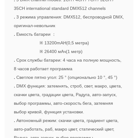
35CH international standard DMX512 channels
.
3 режима управления: DMX512, беспроводной DMX,
оригинал-невольник
.
Емкость батареи
：
※
13200mAH(0,5 метра)
※
26400 мАч(1 метр)
.
Срок службы батареи: 4 часа на полную мощность,
8 часов работает программа
.
Светлое пятно угол: 25 ° (опционально 10 °, 45 °)
.
DMX функция: затемнять, строб, свет, макро, цвета,
скачки цвета, градации цвета, Радуга, авто-запуск,
выбор программы, авто-скорость бега, затемняя
выбор кривой, функция установки.
.
Автономный режим: скачки цвета, градиент цвета,
авто-работать, раб, макро цвет, статический цвет,
Радуга, авто-запуск, выбор программы