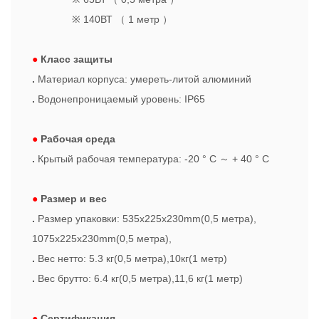
※ 140ВТ
（
1 метр
）
●
Класс защиты
.
Материал корпуса: умереть-литой алюминий
.
Водонепроницаемый уровень: IP65
●
Рабочая среда
.
Крытый рабочая температура: -20 ° C
～
+ 40 ° С
●
Размер и вес
.
Размер упаковки: 535x225x230mm(0,5 метра),
1075x225x230mm(0,5 метра),
.
Вес нетто: 5.3 кг(0,5 метра),10кг(1 метр)
.
Вес брутто: 6.4 кг(0,5 метра),11,6 кг(1 метр)
●
Сертификация