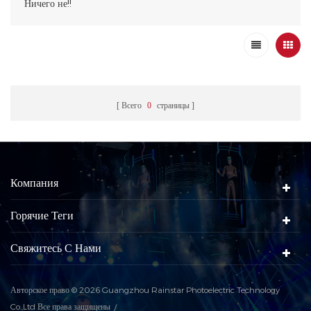
Ничего не!!
Всего
0
страницы
Компания
Горячие Теги
Свяжитесь С Нами
Авторское право © 2026 Guangzhou Rainstar Photoelectric Technology
Co.,Ltd Все права защищены