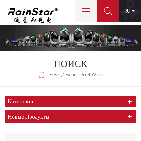
RU
ПОИСК
Beam-Pixel-Wash
Home
/
Категории
Новые Продукты