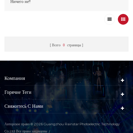
Ничего не!!
Всего
0
страницы
Компания
Горячие Теги
Свяжитесь С Нами
Авторское право © 2026 Guangzhou Rainstar Photoelectric Technology
Co.,Ltd Все права защищены