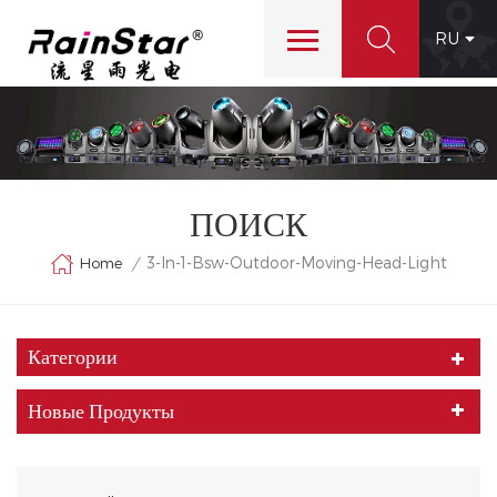
RU
ПОИСК
3-In-1-Bsw-Outdoor-Moving-Head-Light
Home
/
Категории
Новые Продукты